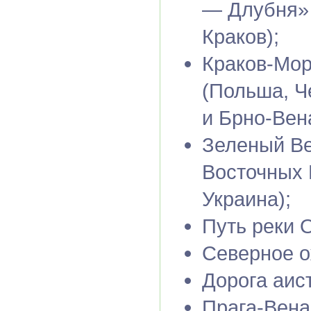
— Длубня» 
Краков);
Краков-Мор
(Польша, Ч
и Брно-Вен
Зеленый В
Восточных 
Украина);
Путь реки 
Северное о
Дорога аис
Прага-Вена