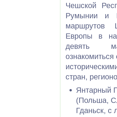
Чешской Респ
Румынии и Б
маршрутов 
Европы в на
девять ма
ознакомиться 
историческим
стран, регион
Янтарный П
(Польша, С
Гданьск, с