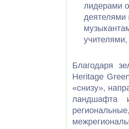
лидерами о
деятелями 
музыкантам
учителями,
Благодаря з
Heritage Gre
«снизу», напр
ландшафта 
регионал
межрегиона