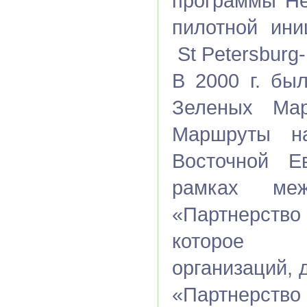
программы He
пилотной ини
St Petersburg
В 2000 г. бы
Зеленых Ма
Маршруты н
Восточной Е
рамках меж
«Партнерство
которое с
организаций,
«Партнерств